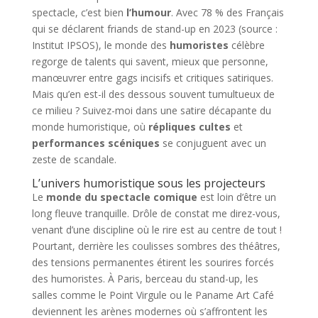
spectacle, c’est bien
l’humour
. Avec 78 % des Français
qui se déclarent friands de stand-up en 2023 (source :
Institut IPSOS), le monde des
humoristes
célèbre
regorge de talents qui savent, mieux que personne,
manœuvrer entre gags incisifs et critiques satiriques.
Mais qu’en est-il des dessous souvent tumultueux de
ce milieu ? Suivez-moi dans une satire décapante du
monde humoristique, où
répliques cultes
et
performances scéniques
se conjuguent avec un
zeste de scandale.
L’univers humoristique sous les projecteurs
Le
monde du spectacle comique
est loin d’être un
long fleuve tranquille. Drôle de constat me direz-vous,
venant d’une discipline où le rire est au centre de tout !
Pourtant, derrière les coulisses sombres des théâtres,
des tensions permanentes étirent les sourires forcés
des humoristes. À Paris, berceau du stand-up, les
salles comme le Point Virgule ou le Paname Art Café
deviennent les arènes modernes où s’affrontent les