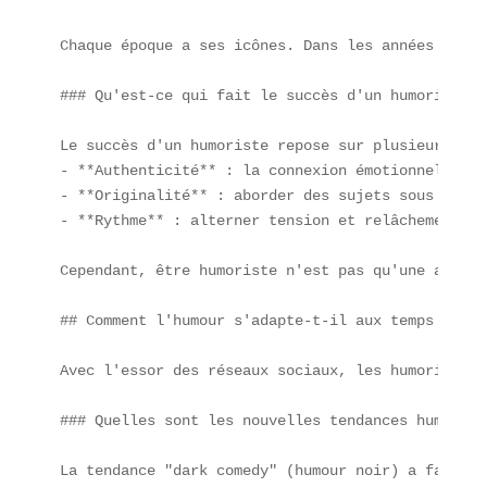
Chaque époque a ses icônes. Dans les années 90, D
### Qu'est-ce qui fait le succès d'un humoriste?

Le succès d'un humoriste repose sur plusieurs pili
- **Authenticité** : la connexion émotionnelle av
- **Originalité** : aborder des sujets sous un an
- **Rythme** : alterner tension et relâchement po
Cependant, être humoriste n'est pas qu'une affair
## Comment l'humour s'adapte-t-il aux temps modern
Avec l'essor des réseaux sociaux, les humoristes 
### Quelles sont les nouvelles tendances humoristi
La tendance "dark comedy" (humour noir) a fait un