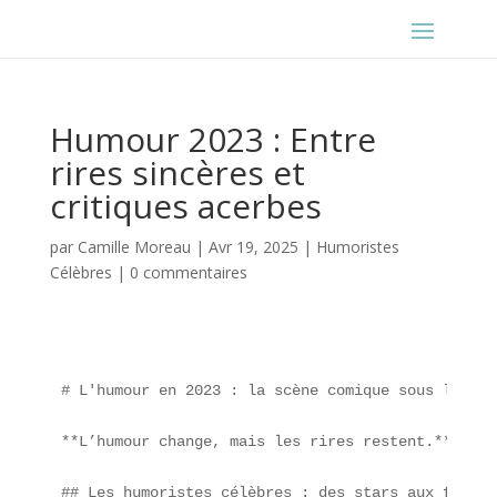
Humour 2023 : Entre
rires sincères et
critiques acerbes
par
Camille Moreau
|
Avr 19, 2025
|
Humoristes
Célèbres
|
0 commentaires
# L'humour en 2023 : la scène comique sous l'œil 
**L’humour change, mais les rires restent.** Une 
## Les humoristes célèbres : des stars aux figure