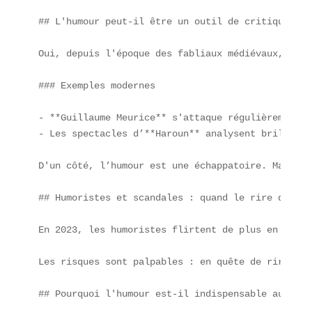
## L'humour peut-il être un outil de critique soci
Oui, depuis l'époque des fabliaux médiévaux, **l'
### Exemples modernes

- **Guillaume Meurice** s'attaque régulièrement a
- Les spectacles d’**Haroun** analysent brillamme
D'un côté, l’humour est une échappatoire. Mais de
## Humoristes et scandales : quand le rire dérape

En 2023, les humoristes flirtent de plus en plus 
Les risques sont palpables : en quête de rire, un
## Pourquoi l'humour est-il indispensable aujourd'