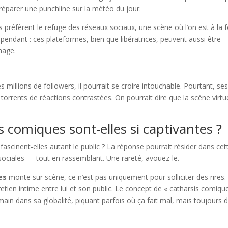
 préparer une punchline sur la météo du jour.
s préfèrent le refuge des réseaux sociaux, une scène où l’on est à la f
 cependant : ces plateformes, bien que libératrices, peuvent aussi être
hage.
es millions de followers, il pourrait se croire intouchable. Pourtant, se
orrents de réactions contrastées. On pourrait dire que la scène virtu
 comiques sont-elles si captivantes ?
fascinent-elles autant le public ? La réponse pourrait résider dans cet
ociales — tout en rassemblant. Une rareté, avouez-le.
es
monte sur scène, ce n’est pas uniquement pour solliciter des rires.
etien intime entre lui et son public. Le concept de « catharsis comiqu
humain dans sa globalité, piquant parfois où ça fait mal, mais toujours 