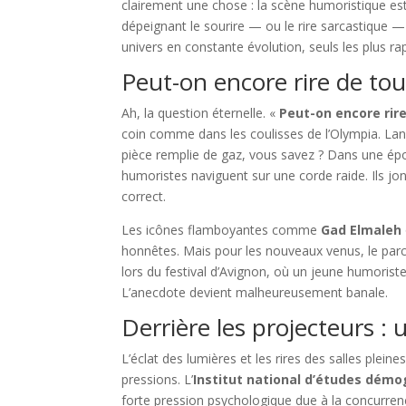
clairement une chose : la scène humoristique es
dépeignant le sourire — ou le rire sarcastique —
univers en constante évolution, seuls les plus ra
Peut-on encore rire de tou
Ah, la question éternelle. «
Peut-on encore rire
coin comme dans les coulisses de l’Olympia. La
pièce remplie de gaz, vous savez ? Dans une époq
humoristes naviguent sur une corde raide. Ils jo
correct.
Les icônes fla­m­boyantes comme
Gad Elmaleh
honnêtes. Mais pour les nouveaux venus, le pa
lors du festival d’Avignon, où un jeune humoris
L’anecdote devient malheureusement banale.
Derrière les projecteurs :
L’éclat des lumières et les rires des salles plein
pressions. L’
Institut national d’études dém
forte pression psychologique due à la concurrenc