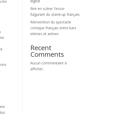
digital
qu’en
Rire en scène: l’essor
fulgurant du stand-up français
Réinvention du spectacle
comique français entre bars
u
intimes et arènes
une
Recent
nt
Comments
Aucun commentaire à
yons
afficher.
,
une
plus