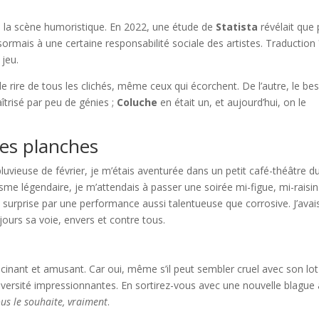
de la scène humoristique. En 2022, une étude de
Statista
révélait que 
ormais à une certaine responsabilité sociale des artistes. Traduction 
 jeu.
e rire de tous les clichés, même ceux qui écorchent. De l’autre, le be
îtrisé par peu de génies ;
Coluche
en était un, et aujourd’hui, on le
les planches
luvieuse de février, je m’étais aventurée dans un petit café-théâtre d
e légendaire, je m’attendais à passer une soirée mi-figue, mi-raisin
a surprise par une performance aussi talentueuse que corrosive. J’avais
oujours sa voie, envers et contre tous.
inant et amusant. Car oui, même s’il peut sembler cruel avec son lot
 diversité impressionnantes. En sortirez-vous avec une nouvelle blague
ous le souhaite, vraiment
.