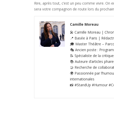
Rire, après tout, c’est un peu comme vivre. On e
sera votre compagnon de route lors du prochain
Camille Moreau
🎤 Camille Moreau | Chro
📍 Basée à Paris | Rédactr
🎓 Master Théâtre – Parco
🎭 Ancien poste : Programm
📝 Spécialiste de la criti
📚 Auteure d’articles phar
🤝 Recherche de collabora
🌍 Passionnée par l’humour
internationales
📸 #StandUp #Humour #C