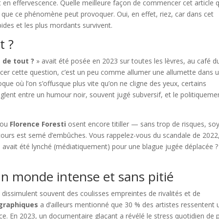
t en effervescence. Quelle meilleure façon de commencer cet article 
 que ce phénomène peut provoquer. Oui, en effet, riez, car dans cet
pides et les plus mordants survivent.
t ?
 de tout ?
» avait été posée en 2023 sur toutes les lèvres, au café d
ncer cette question, c’est un peu comme allumer une allumette dans 
ue où l’on s’offusque plus vite qu’on ne cligne des yeux, certains
nglent entre un humour noir, souvent jugé subversif, et le politiqueme
ou
Florence Foresti
osent encore titiller — sans trop de risques, so
rcours est semé d’embûches. Vous rappelez-vous du scandale de 2022
te avait été lynché (médiatiquement) pour une blague jugée déplacée ?
 un monde intense et sans pitié
es dissimulent souvent des coulisses empreintes de rivalités et de
ographiques
a d’ailleurs mentionné que 30 % des artistes ressentent 
e. En 2023, un documentaire glaçant a révélé le stress quotidien de 